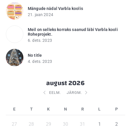
Mängude nädal Varbla koolis
21. jaan 2024
Meil on selleks korraks saanud läbi Varbla kooli
Roheprojekt.
6. dets. 2023
No title
4. dets. 2023
august 2026
EELM.
JÄRGM.
27
28
29
30
31
1
2