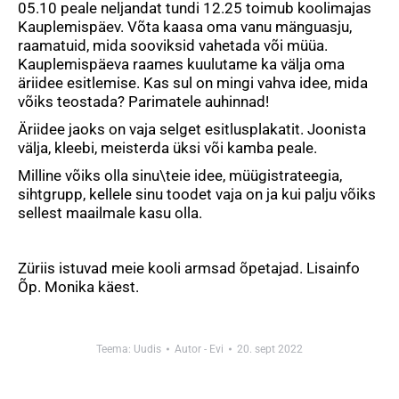
05.10 peale neljandat tundi 12.25 toimub koolimajas
Kauplemispäev. Võta kaasa oma vanu mänguasju,
raamatuid, mida sooviksid vahetada või müüa.
Kauplemispäeva raames kuulutame ka välja oma
äriidee esitlemise. Kas sul on mingi vahva idee, mida
võiks teostada? Parimatele auhinnad!
Äriidee jaoks on vaja selget esitlusplakatit. Joonista
välja, kleebi, meisterda üksi või kamba peale.
Milline võiks olla sinu\teie idee, müügistrateegia,
sihtgrupp, kellele sinu toodet vaja on ja kui palju võiks
sellest maailmale kasu olla.
Züriis istuvad meie kooli armsad õpetajad. Lisainfo
Õp. Monika käest.
Teema:
Uudis
Autor -
Evi
20. sept 2022