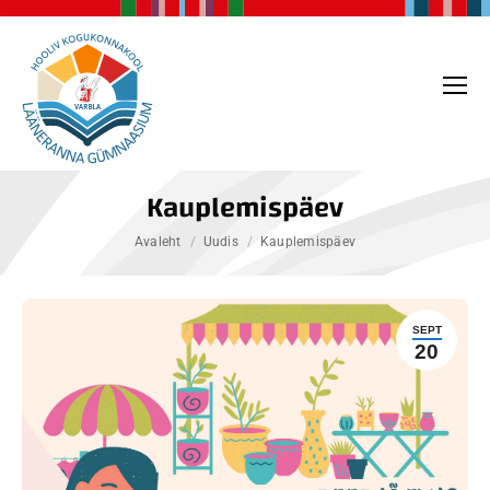
Kauplemispäev
You are here:
Avaleht
Uudis
Kauplemispäev
SEPT
20