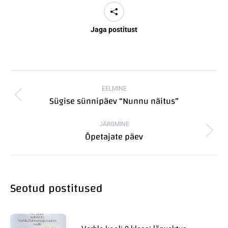
Jaga postitust
Post
navigation
EELMINE
Sügise sünnipäev “Nunnu näitus”
Previous
post:
JÄRGMINE
Õpetajate päev
Next
post:
Seotud postitused