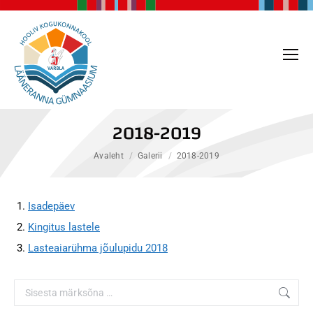
2018-2019
You are here:
Avaleht
Galerii
2018-2019
Isadepäev
Kingitus lastele
Lasteaiarühma jõulupidu 2018
Search: